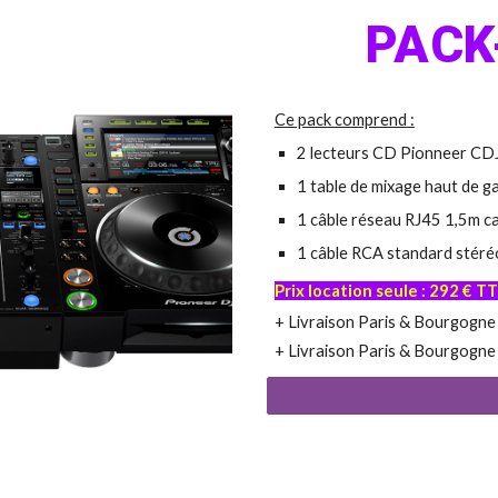
PACK
Ce pack comprend :
2
l
ecteurs CD Pionneer
CD
1 table de mixage haut de
1
câble réseau RJ45 1,5m ca
1
c
âble RCA standard stéré
Prix location seule :
292
€ T
+
Livraison Paris & Bourgogne
+ Livraison Paris & Bourgogne