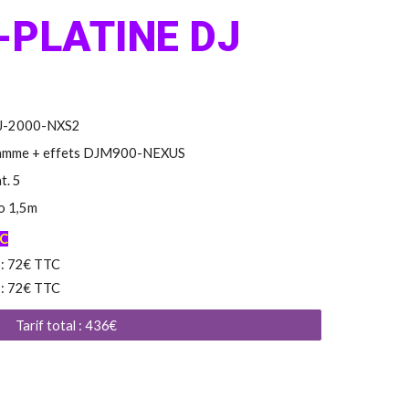
-
PLATINE DJ
J-2000-NXS2
 gamme + effets DJM900-NEXUS
t. 5
o 1,5m
TC
 : 72€ TTC
 : 72€ TTC
Tarif total : 436€